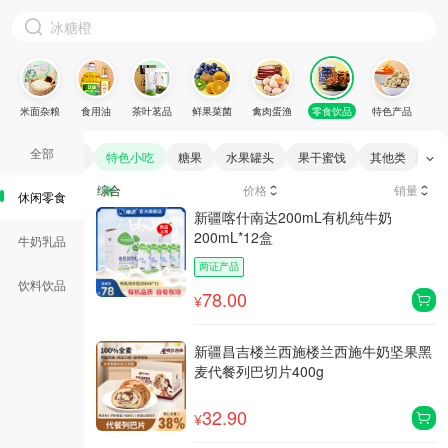
米面杂粮
食用油
茶叶茗品
鲜果菜菌
禽肉蛋渔
零食饮品
特色产品
全部
麻辣肉/熟食
特色小吃
糖果
水果罐头
果干蜜饯
其他类
综合
价格
销量
休闲零食
新疆喀什南达200mL有机纯牛奶
200mL*12盒
牛奶乳品
两证产品
饮料饮品
78.00
¥
新疆昌吉楼兰西施楼兰西施牛奶坚果黑
麦代餐列巴切片400g
32.90
¥