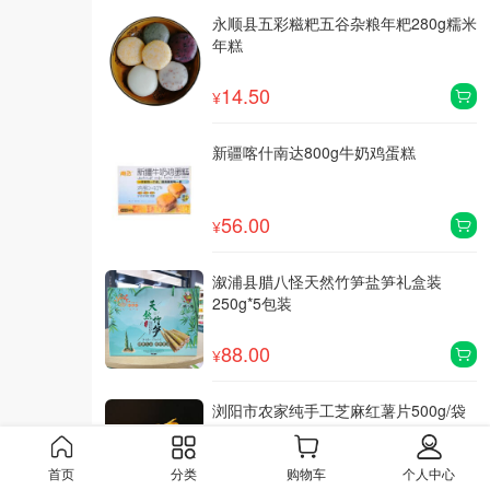
永顺县五彩糍粑五谷杂粮年粑280g糯米
年糕
14.50
¥
新疆喀什南达800g牛奶鸡蛋糕
56.00
¥
溆浦县腊八怪天然竹笋盐笋礼盒装
250g*5包装
88.00
¥
浏阳市农家纯手工芝麻红薯片500g/袋
全国包邮【5袋起订】
对口帮扶
首页
分类
购物车
个人中心