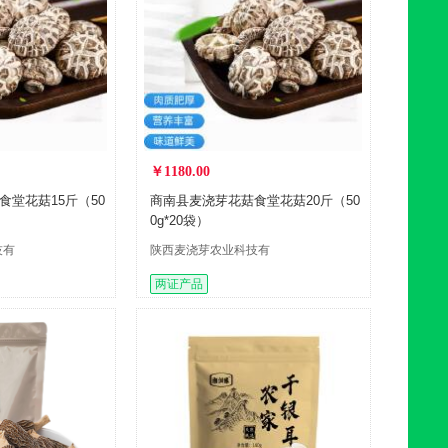
￥1180.00
堂花菇15斤（50
商南县麦浇芽花菇食堂花菇20斤（50
0g*20袋）
技有
陕西麦浇芽农业科技有
限公司
两证产品