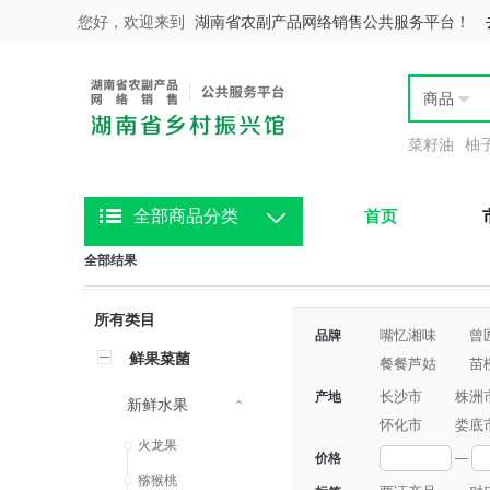
您好，欢迎来到
湖南省农副产品网络销售公共服务平台！
商品
菜籽油
柚
全部商品分类
首页
全部结果
所有类目
嘴忆湘味
曾
品牌
鲜果菜菌
餐餐芦姑
苗
花岩溪长哥
长沙市
株洲
产地
新鲜水果
怀化市
娄底
火龙果
价格
—
猕猴桃