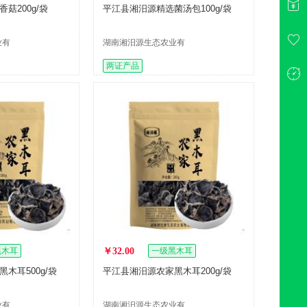
菇200g/袋
平江县湘汨源精选菌汤包100g/袋
业有
湖南湘汨源生态农业有
限公司
两证产品
黑木耳
￥32.00
一级黑木耳
木耳500g/袋
平江县湘汨源农家黑木耳200g/袋
业有
湖南湘汨源生态农业有