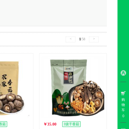
<
>
1
/58
购
物
车
0
香菇
￥35.00
1级干香菇