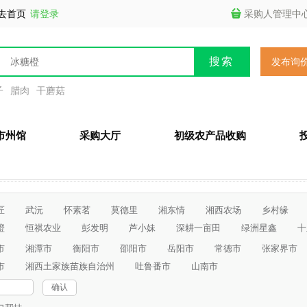
去首页
请登录
采购人管理中
发布询
子
腊肉
干蘑菇
市州馆
采购大厅
初级农产品收购
匠
武沅
怀素茗
莫德里
湘东情
湘西农场
乡村缘
橙
恒祺农业
彭发明
芦小妹
深耕一亩田
绿洲星鑫
十
太公桥
市
湘潭市
衡阳市
邵阳市
岳阳市
常德市
张家界市
市
湘西土家族苗族自治州
吐鲁番市
山南市
确认