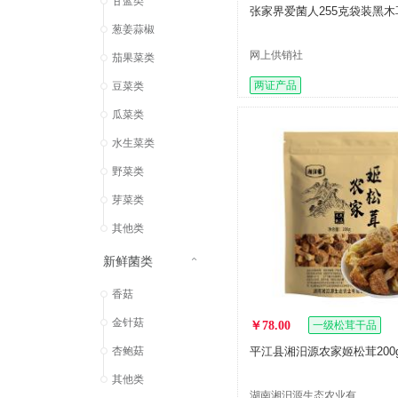
甘蓝类
张家界爱菌人255克袋装黑木
葱姜蒜椒
网上供销社
茄果菜类
两证产品
豆菜类
瓜菜类
水生菜类
野菜类
芽菜类
其他类
新鲜菌类
香菇
金针菇
￥78.00
一级松茸干品
杏鲍菇
平江县湘汨源农家姬松茸200g
其他类
湖南湘汨源生态农业有