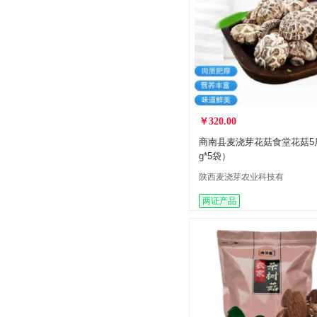
￥320.00
商南县麦浇芽花菇食堂花菇5斤
g*5袋）
陕西麦浇芽农业科技有
限公司
两证产品