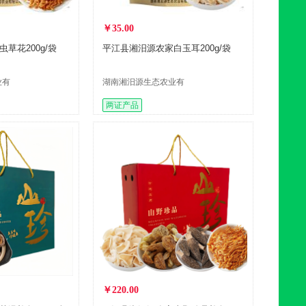
￥35.00
草花200g/袋
平江县湘汨源农家白玉耳200g/袋
业有
湖南湘汨源生态农业有
限公司
两证产品
￥220.00