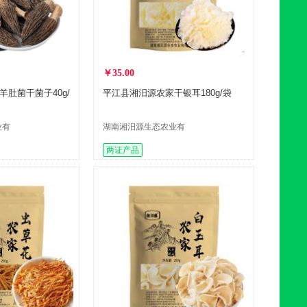
￥35.00
肚菌干菌子40g/
平江县湘汨源农家干银耳180g/袋
业有
湖南湘汨源生态农业有
限公司
两证产品