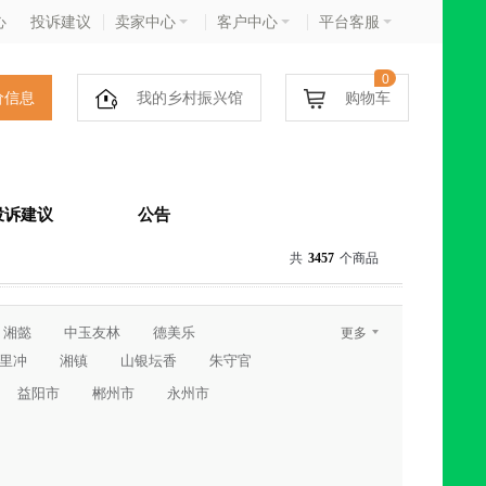
心
投诉建议
卖家中心
客户中心
平台客服
0
价信息
我的乡村振兴馆
购物车
投诉建议
公告
共
3457
个商品
湘懿
中玉友林
德美乐
更多
里冲
湘镇
山银坛香
朱守官
益阳市
郴州市
永州市