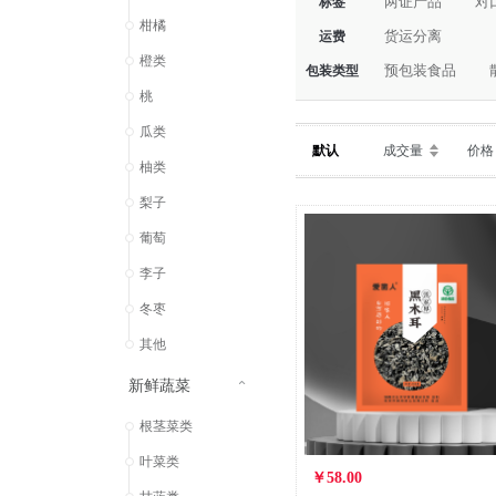
两证产品
对
标签
柑橘
货运分离
运费
橙类
预包装食品
包装类型
桃
瓜类
默认
成交量
价格
柚类
梨子
葡萄
李子
冬枣
其他
新鲜蔬菜
根茎菜类
叶菜类
￥58.00