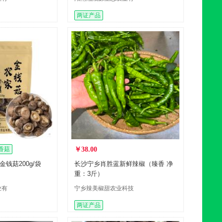
限公司
两证产品
香菇
￥38.00
钱菇200g/袋
长沙宁乡肖胜蓝新鲜辣椒（臻香 净
重：3斤）
业有
宁乡辣美椒甜农业科技
有限公司
两证产品