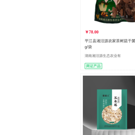
￥78.00
平江县湘汨源农家茶树菇干菌
g/袋
湖南湘汨源生态农业有
限公司
两证产品