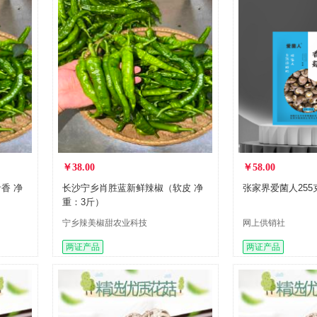
￥38.00
￥58.00
香 净
长沙宁乡肖胜蓝新鲜辣椒（软皮 净
张家界爱菌人25
重：3斤）
宁乡辣美椒甜农业科技
网上供销社
有限公司
两证产品
两证产品