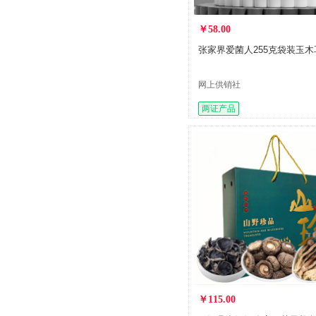
￥58.00
张家界爱菌人255克袋装玉木
网上供销社
两证产品
￥115.00