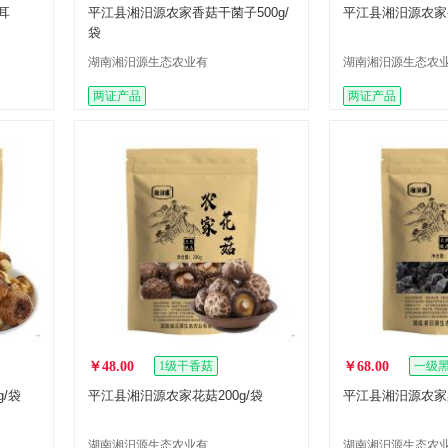
耳
平江县湘汨源农家香菇干菌子500g/
平江县湘汨源农家香
袋
湖南湘汨源生态农业有
湖南湘汨源生态农
限公司
限公司
两证产品
两证产品
￥48.00
1级干香菇
￥68.00
一级
/袋
平江县湘汨源农家花菇200g/袋
平江县湘汨源农家黑
湖南湘汨源生态农业有
湖南湘汨源生态农