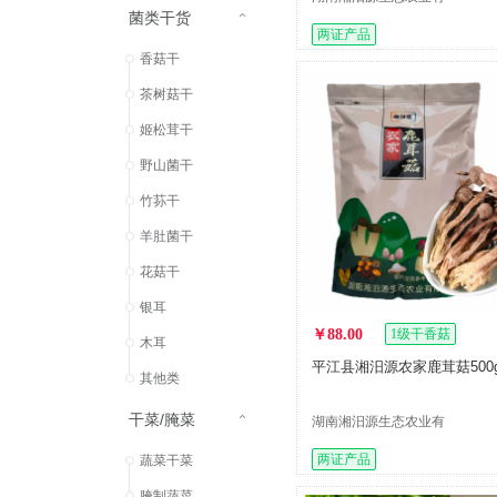
菌类干货
限公司
两证产品
香菇干
茶树菇干
姬松茸干
野山菌干
竹荪干
羊肚菌干
花菇干
银耳
￥88.00
1级干香菇
木耳
平江县湘汨源农家鹿茸菇500g
其他类
干菜/腌菜
湖南湘汨源生态农业有
限公司
两证产品
蔬菜干菜
腌制蔬菜