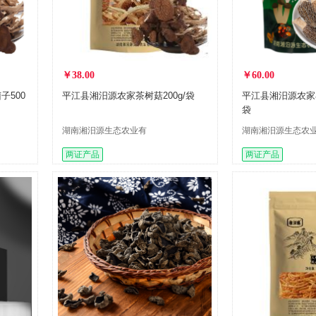
￥38.00
￥60.00
子500
平江县湘汨源农家茶树菇200g/袋
平江县湘汨源农家羊
袋
湖南湘汨源生态农业有
湖南湘汨源生态农
限公司
限公司
两证产品
两证产品