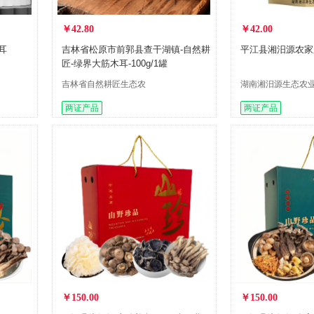
￥42.80
￥42.00
耳
吉林省松原市前郭县查干湖镇-自然耕
平江县湘汨源农家虫
匠-绿界大筋木耳-100g/1罐
吉林省自然耕匠生态农
湖南湘汨源生态农
业有限公司
限公司
两证产品
两证产品
￥150.00
￥150.00