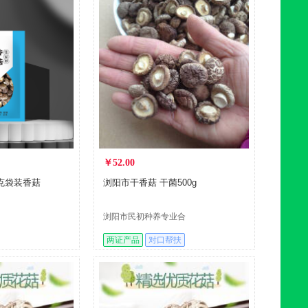
￥52.00
5克袋装香菇
浏阳市干香菇 干菌500g
浏阳市民初种养专业合
作社
两证产品
对口帮扶