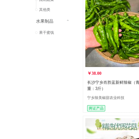
其他类
水果制品
果干蜜饯
￥38.00
长沙宁乡肖胜蓝新鲜辣椒（青
重：3斤）
宁乡辣美椒甜农业科技
有限公司
两证产品