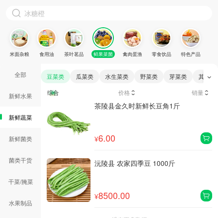
米面杂粮
食用油
茶叶茗品
鲜果菜菌
禽肉蛋渔
零食饮品
特色产品
全部
茄果菜类
豆菜类
瓜菜类
水生菜类
野菜类
芽菜类
其他类
综合
价格
销量
新鲜水果
茶陵县金久时新鲜长豆角1斤
新鲜蔬菜
6.00
¥
新鲜菌类
菌类干货
沅陵县 农家四季豆 1000斤
干菜/腌菜
8500.00
¥
水果制品