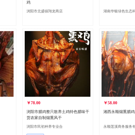
鸡
浏阳市北盛镇翔龙商店
湖南华银绿色生态
有限公司
￥78.00
￥58.00
浏阳市腊鸡整只散养土鸡特色腊味干
湘西永顺烟熏腊鸡(75
货农家自制烟熏风干
浏阳市民初种养专业合
永顺莲溪商务服务
作社
责任公司