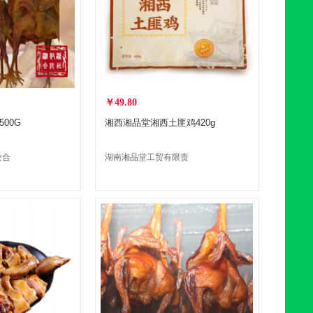
￥49.80
00G
湘西湘品堂湘西土匪鸡420g
业合
湖南湘品堂工贸有限责
任公司