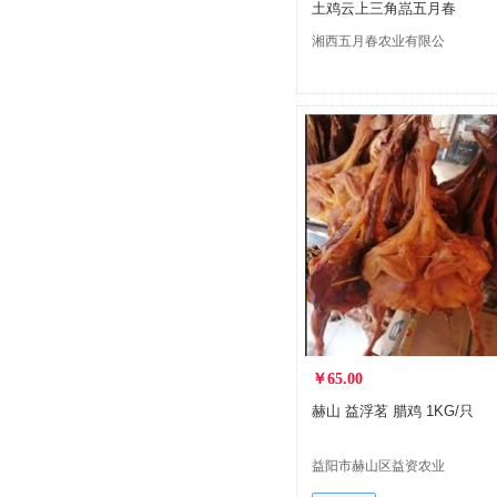
土鸡云上三角嵓五月春
湘西五月春农业有限公
司
￥65.00
赫山 益浮茗 腊鸡 1KG/只
益阳市赫山区益资农业
有限公司