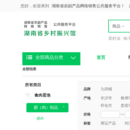
您好，欢迎来到
湖南省农副产品网络销售公共服务平台！
商品
菜籽油
柚
全部商品分类
首页
全部结果
所有类目
九间铺
品牌
禽肉蛋渔
长沙市
株洲
产地
怀化市
娄底
腊（肉）制品
价格
—
腊鸡
两证产品
对
标签