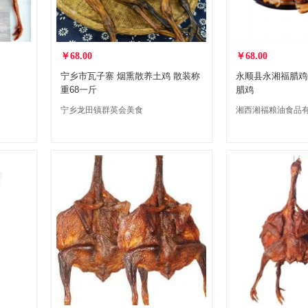
￥68.00
￥68.00
宁乡市瓦子寨 烟熏散养土鸡 散装称
永顺县永湘福腊鸡6
重68一斤
腊鸡
宁乡龙田镇群英会美食
湘西湘福粮油食品
城
公司