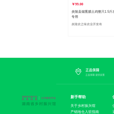
￥99.00
炎陵县烟熏腊土鸡整只1.5斤
专用
炎陵农之味农业开发有
限公司
新手帮助
关于乡村振兴馆
产销地仓入驻指南