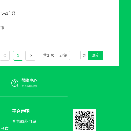
5-2斤/只
有限
共
1
页 到第
页
确定
1
平台声明
禁售商品目录
理制度