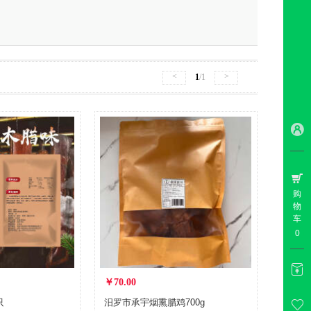
<
>
1
/1
购
物
车
0
￥70.00
只
汨罗市承宇烟熏腊鸡700g