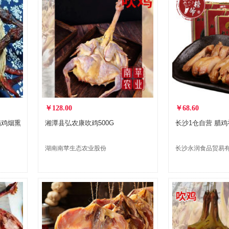
￥128.00
￥68.60
腊鸡烟熏
湘潭县弘农康吹鸡500G
长沙1仓自
湖南南苹生态农业股份
长沙永润食品贸易
有限公司
公司