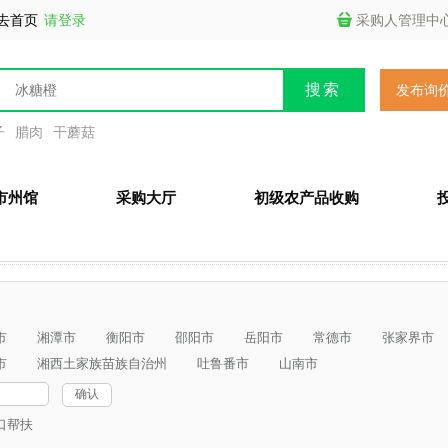
去首页
请登录
采购人管理中
发布询
子
腊肉
干蘑菇
市州馆
采购大厅
初级农产品收购
市
湘潭市
衡阳市
邵阳市
岳阳市
常德市
张家界市
市
湘西土家族苗族自治州
吐鲁番市
山南市
确认
口帮扶