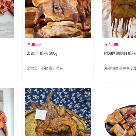
￥38.00
￥48.00
常德仓 腊鸡 500g
雨湖区韶供红腊鸡5
常德市一心团膳管理有
湘潭湘数源种养专
限公司
作社