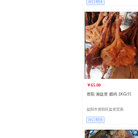
对口帮扶
￥65.00
资阳 湘益资 腊鸡 1KG/只
益阳市资阳区益资贸易
有限公司
对口帮扶