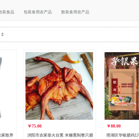
散装食品
包装食用农产品
散装食用农产品
￥75.00
￥88.00
农家散养
浏阳市农家柴火自熏 米糠熏制整只腊
雨湖区华银腊鸡1