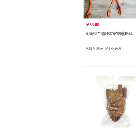
￥55.00
湖南特产腊味农家烟熏腊鸡
永顺县林子山牧业开发
有限公司