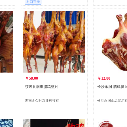
对口帮扶
￥58.00
￥12.80
茶陵县烟熏腊鸡整只
长沙永润 腊鸡腿 5
湖南金久时农业科技有
长沙永润食品贸易
限公司
公司