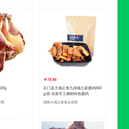
￥78.00
00g
石门县大湘正食九间铺土家腊鸡800
g/袋 农家手工腌制特色腊鸡
有限
湖南大湘正食食品有限
公司