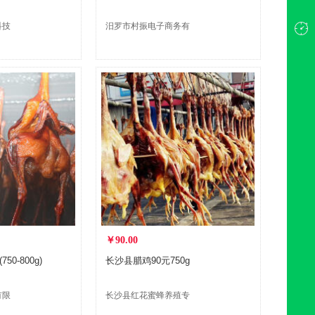
科技
汨罗市村振电子商务有
限公司
￥90.00
0-800g)
长沙县腊鸡90元750g
有限
长沙县红花蜜蜂养殖专
业合作社