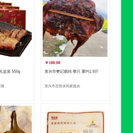
￥100.00
营 腊鸡礼盒装 550g
资兴市樊记腊鸡 整只 重约1.8斤
有限
资兴市百胜休闲家庭农
场