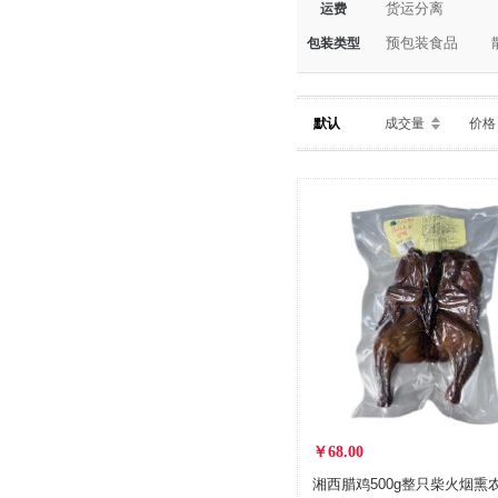
货运分离
运费
预包装食品
包装类型
默认
成交量
价格
￥68.00
湘西腊鸡500g整只柴火烟熏