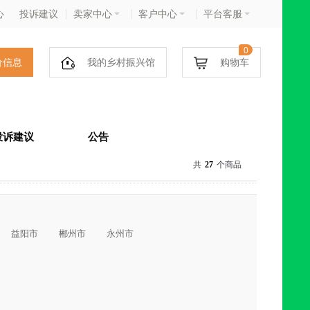
心
投诉建议
卖家中心
客户中心
平台客服
0
价信息
我的乡村振兴馆
购物车
投诉建议
公告
共
27
个商品
益阳市
郴州市
永州市