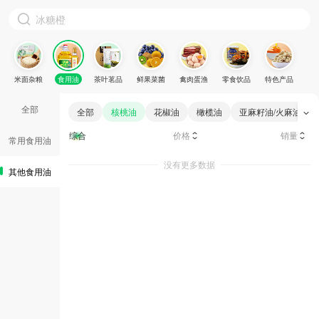
米面杂粮
食用油
茶叶茗品
鲜果菜菌
禽肉蛋渔
零食饮品
特色产品
全部
全部
核桃油
花椒油
橄榄油
亚麻籽油/火麻油
综合
价格
销量
常用食用油
没有更多数据
其他食用油