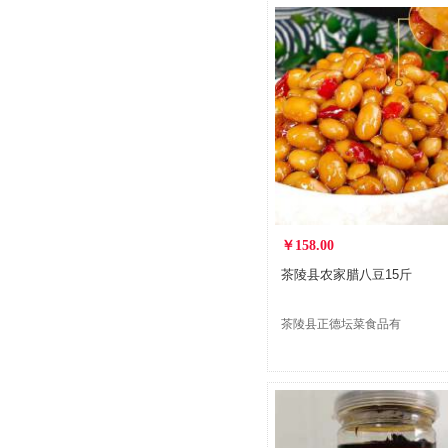
￥158.00
茶陵县农家腊八豆15斤
茶陵县正德坛菜食品有
限公司