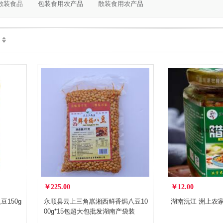
散装食品
包装食用农产品
散装食用农产品
￥225.00
￥12.00
150g
永顺县云上三角嵓湘西鲜香焗八豆10
湖南沅江 洲上农家 
00g*15包超大包批发湖南产袋装