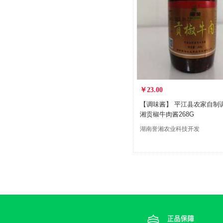
￥23.00
【调味酱】 平江县农家自制
湘贡椒牛肉酱268G
湖南誉湘农业科技开发
有限公司汩罗分公司