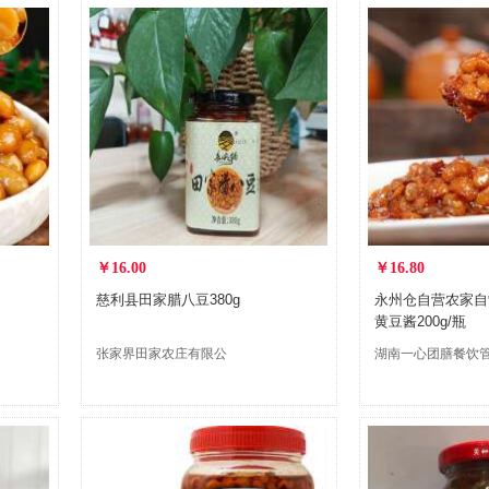
￥16.00
￥16.80
慈利县田家腊八豆380g
永州仓自营农家自
黄豆酱200g/瓶
张家界田家农庄有限公
湖南一心团膳餐饮
司
有限公司