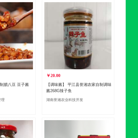
￥20.00
制腊八豆 豆子酱
【调味酱】 平江县誉湘农家自制调味
酱268G辣子鱼
管理
湖南誉湘农业科技开发
有限公司汩罗分公司