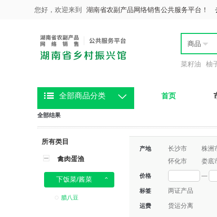
您好，欢迎来到
湖南省农副产品网络销售公共服务平台！
商品
菜籽油
柚
全部商品分类
首页
全部结果
所有类目
长沙市
株洲
产地
禽肉蛋渔
怀化市
娄底
价格
—
下饭菜/酱菜
两证产品
标签
腊八豆
货运分离
运费