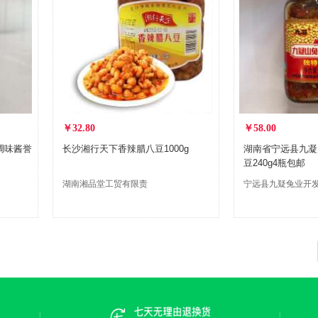
￥32.80
￥58.00
调味酱誉
长沙湘行天下香辣腊八豆1000g
湖南省宁远县九凝
豆240g4瓶包邮
湖南湘品堂工贸有限责
宁远县九疑兔业开
任公司
限公司