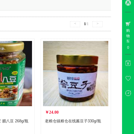
<
>
1
/1
购
物
车
0
￥24.00
腊八豆 268g/瓶
老粮仓镇粮仓在线酱豆子330g/瓶