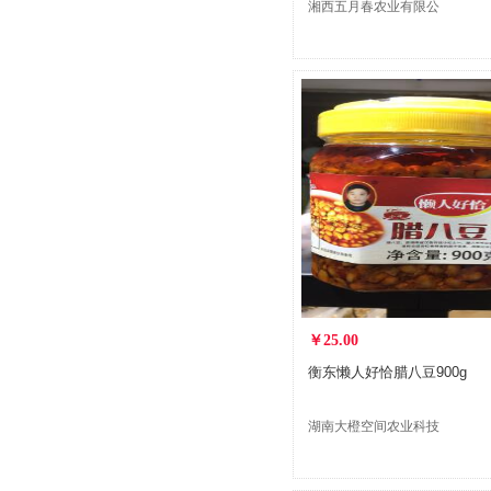
湘西五月春农业有限公
司
￥25.00
衡东懒人好恰腊八豆900g
湖南大橙空间农业科技
发展有限公司