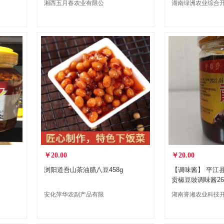
湘西五月春农业有限公
湖南绿洲农业综合
司
股份有限公司
￥20.00
￥20.00
浏阳道吾山茶油腊八豆458g
【调味酱】 平江
贡椒豆豉调味酱26
安化萍华农副产品有限
湖南誉湘农业科技
公司
有限公司汩罗分公