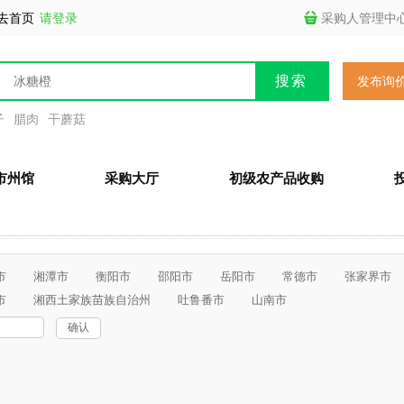
去首页
请登录
采购人管理中
发布询
子
腊肉
干蘑菇
市州馆
采购大厅
初级农产品收购
市
湘潭市
衡阳市
邵阳市
岳阳市
常德市
张家界市
市
湘西土家族苗族自治州
吐鲁番市
山南市
确认