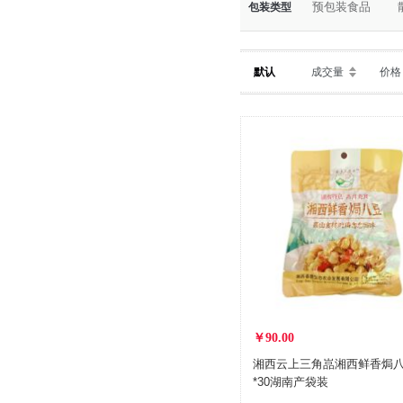
预包装食品
包装类型
默认
成交量
价格
￥90.00
湘西云上三角嵓湘西鲜香焗八豆
*30湖南产袋装