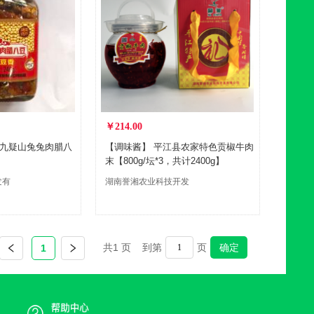
￥214.00
九疑山兔兔肉腊八
【调味酱】 平江县农家特色贡椒牛肉
末【800g/坛*3，共计2400g】
发有
湖南誉湘农业科技开发
有限公司汩罗分公司
共
1
页 到第
页
确定
1