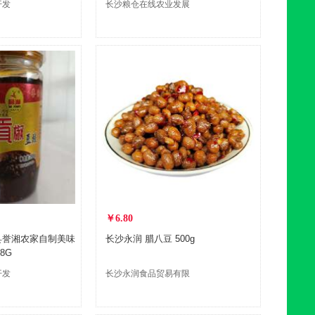
开发
长沙粮仓在线农业发展
有限公司
￥6.80
县誉湘农家自制美味
长沙永润 腊八豆 500g
8G
开发
长沙永润食品贸易有限
司
公司