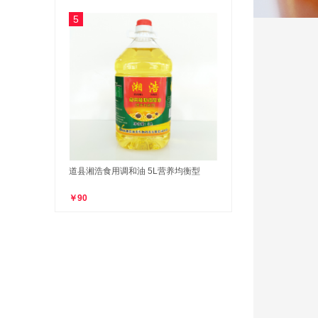
5
道县湘浩食用调和油 5L营养均衡型
￥90