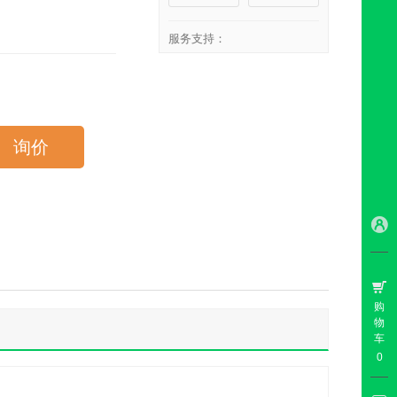
服务支持：
询价
购
物
车
0