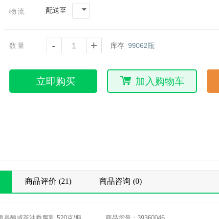
配送至
物流
-
+
数量
库存
99062
瓶
立即购买
加入购物车
商品评价
(21)
商品咨询
(0)
县酸咸茶油香腐乳 520克/瓶
商品货号：39360046