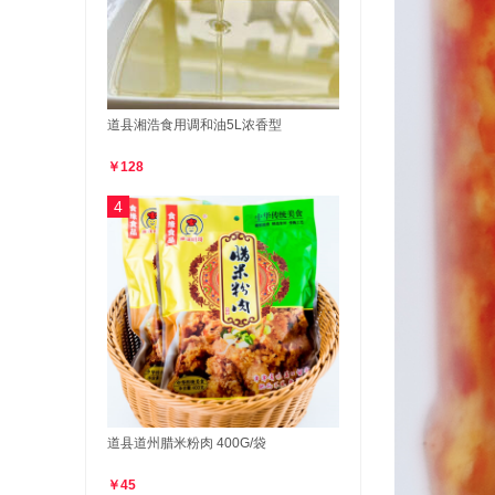
道县湘浩食用调和油5L浓香型
￥128
4
道县道州腊米粉肉 400G/袋
￥45