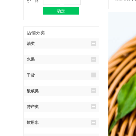
价 格
-
店铺分类
油类
水果
干货
酸咸类
特产类
饮用水