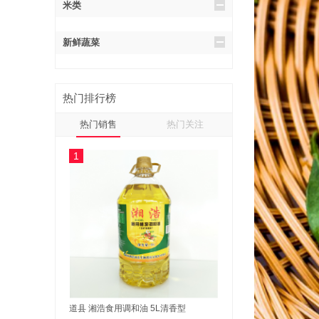
米类
新鲜蔬菜
热门排行榜
热门销售
热门关注
1
道县 湘浩食用调和油 5L清香型