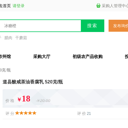
去首页
请登录
采购人管理中
发布询
子
腊肉
干蘑菇
市州馆
采购大厅
初级农产品收购
0克/瓶
道县酸咸茶油香腐乳 520克/瓶
18
￥
价格
￥20.00
评分
评价
21