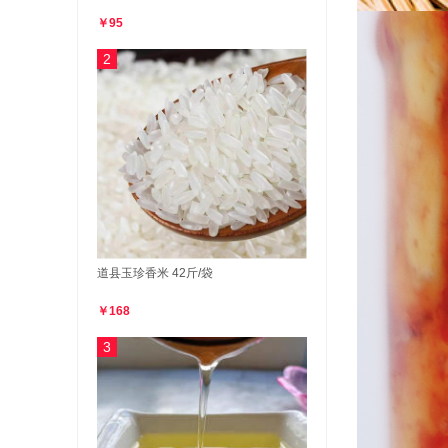
￥95
2
道县玉珍香米 42斤/袋
￥168
3