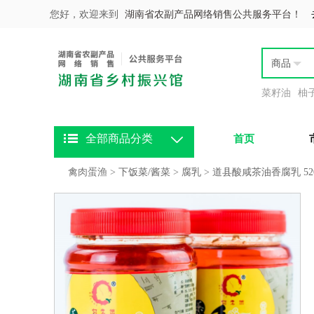
您好，欢迎来到
湖南省农副产品网络销售公共服务平台！
商品
菜籽油
柚
全部商品分类
首页
禽肉蛋渔
>
下饭菜/酱菜
>
腐乳
>
道县酸咸茶油香腐乳 52