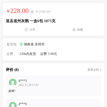
228.00
￥
￥258.00
/盒
道县道州灰鹅 一盒6包 1875克
分享
收藏
发货地
湖南省 永州市
运费
120h内发货
|
运费 5.00元
评价 (8)
查看全部
4***3
2022.11.29 17:45
好评!
4***0