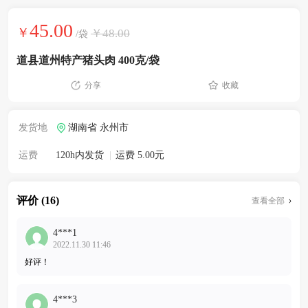
45.00
￥
￥48.00
/袋
道县道州特产猪头肉 400克/袋
分享
收藏
发货地
湖南省 永州市
运费
120h内发货
|
运费 5.00元
评价 (16)
查看全部
4***1
2022.11.30 11:46
好评！
4***3