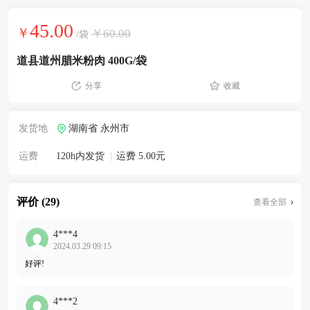
45.00
￥
￥60.00
/袋
道县道州腊米粉肉 400G/袋
分享
收藏
发货地
湖南省 永州市
运费
120h内发货
|
运费 5.00元
评价 (29)
查看全部
4***4
2024.03.29 09:15
好评!
4***2