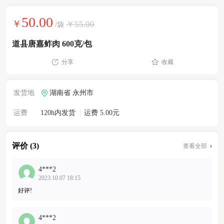
50.00
￥
￥55.00
/袋
道县唐嘉鲊肉 600克/包
分享
收藏
发货地
湖南省 永州市
运费
120h内发货
|
运费 5.00元
评价 (3)
查看全部
4***2
2023.10.07 18:15
好评!
4***2